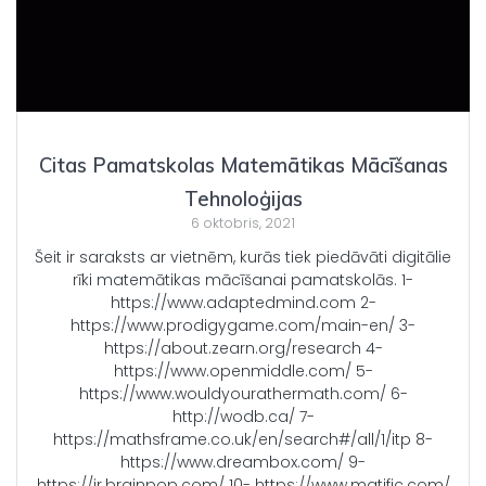
Citas Pamatskolas Matemātikas Mācīšanas
Tehnoloģijas
6 oktobris, 2021
Šeit ir saraksts ar vietnēm, kurās tiek piedāvāti digitālie
rīki matemātikas mācīšanai pamatskolās. 1-
https://www.adaptedmind.com 2-
https://www.prodigygame.com/main-en/ 3-
https://about.zearn.org/research 4-
https://www.openmiddle.com/ 5-
https://www.wouldyourathermath.com/ 6-
http://wodb.ca/ 7-
https://mathsframe.co.uk/en/search#/all/1/itp 8-
https://www.dreambox.com/ 9-
https://jr.brainpop.com/ 10- https://www.matific.com/