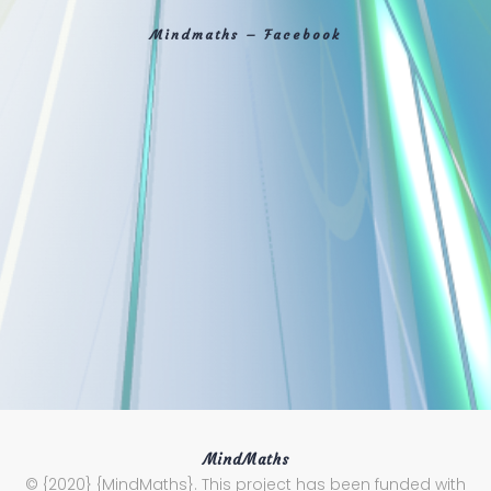
Mindmaths – Facebook
MindMaths
© {2020} {MindMaths}. This project has been funded with