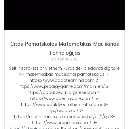
Citas Pamatskolas Matemātikas Mācīšanas
Tehnoloģijas
6 oktobris, 2021
Šeit ir saraksts ar vietnēm, kurās tiek piedāvāti digitālie
rīki matemātikas mācīšanai pamatskolās. 1-
https://www.adaptedmind.com 2-
https://www.prodigygame.com/main-en/ 3-
https://about.zearn.org/research 4-
https://www.openmiddle.com/ 5-
https://www.wouldyourathermath.com/ 6-
http://wodb.ca/ 7-
https://mathsframe.co.uk/en/search#/all/1/itp 8-
https://www.dreambox.com/ 9-
https://jr.brainpop.com/ 10- https://www.matific.com/