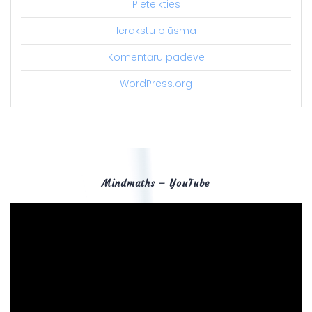
Pieteikties
Ierakstu plūsma
Komentāru padeve
WordPress.org
Mindmaths – YouTube