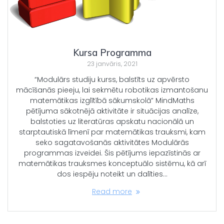
Kursa Programma
23 janvāris, 2021
“Modulārs studiju kurss, balstīts uz apvērsto
mācīšanās pieeju, lai sekmētu robotikas izmantošanu
matemātikas izglītībā sākumskolā” MindMaths
pētījuma sākotnējā aktivitāte ir situācijas analīze,
balstoties uz literatūras apskatu nacionālā un
starptautiskā līmenī par matemātikas trauksmi, kam
seko sagatavošanās aktivitātes Modulārās
programmas izveidei. Šis pētījums iepazīstinās ar
matemātikas trauksmes konceptuālo sistēmu, kā arī
dos iespēju noteikt un dalīties…
Read more