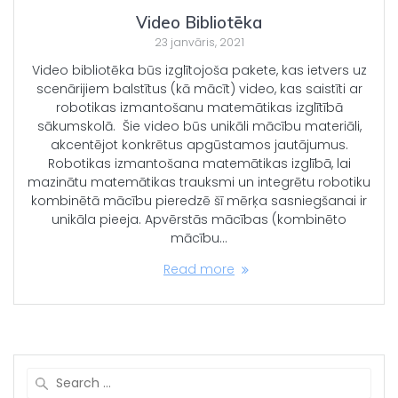
Video Bibliotēka
23 janvāris, 2021
Video bibliotēka būs izglītojoša pakete, kas ietvers uz
scenārijiem balstītus (kā mācīt) video, kas saistīti ar
robotikas izmantošanu matemātikas izglītībā
sākumskolā. Šie video būs unikāli mācību materiāli,
akcentējot konkrētus apgūstamos jautājumus.
Robotikas izmantošana matemātikas izglībā, lai
mazinātu matemātikas trauksmi un integrētu robotiku
kombinētā mācību pieredzē šī mērķa sasniegšanai ir
unikāla pieeja. Apvērstās mācības (kombinēto
mācību…
Read more
Search
for: