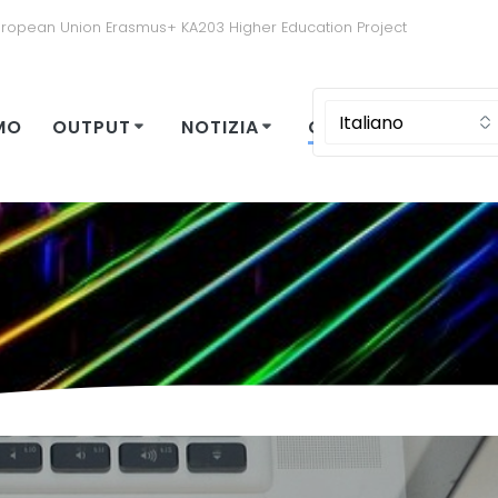
uropean Union Erasmus+ KA203 Higher Education Project
MO
OUTPUT
NOTIZIA
CONTATTI